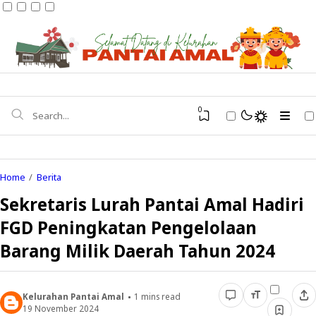
0
Home
Berita
Sekretaris Lurah Pantai Amal Hadiri
Kondisi Umum
FGD Peningkatan Pengelolaan
Potensi Wilayah
Infrastruktur
Barang Milik Daerah Tahun 2024
Profil Pejabat
Kependudukan
Struktur Organisasi
Pendidikan
Kelurahan Pantai Amal
1
mins read
BPS Kota Tarakan
19 November 2024