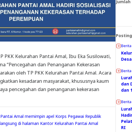
Jumlah
Posting
Berita
Kelu
P PKK Kelurahan Pantai Amal, Ibu Eka Susilowati,
Desa
rtema “Pencegahan dan Penanganan Kekerasan
Berita
arakan oleh TP PKK Kelurahan Pantai Amal. Acara
Lura
ngkatkan kesadaran masyarakat, khususnya kaum
dan D
aya pencegahan dan penanganan kekerasan
dan 
Berita
Lura
Hadir
h Pantai Amal memimpin apel Korps Pegawai Republik
Pela
rlangsung di halaman Kantor Kelurahan Pantai Amal
RI