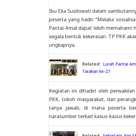
Ibu Eka Susilowati dalam sambutann
peserta yang hadir. “Melalui sosiali
Pantai Amal dapat lebih memahami h
segala bentuk kekerasan. TP PKK aka
ungkapnya.
Related:
Lurah Pantai Ama
Tarakan ke-27
Kegiatan ini dihadiri oleh perwakil
PKK, tokoh masyarakat, dan perangka
tanya jawab, di mana peserta be
narasumber terkait kasus-kasus keker
Related:
Sekretaris dan S