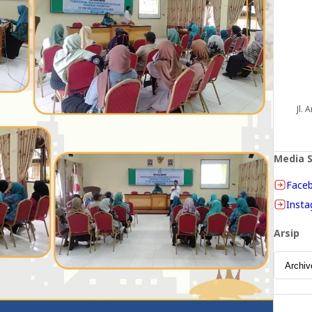
Jl. 
Media S
Face
Inst
Arsip