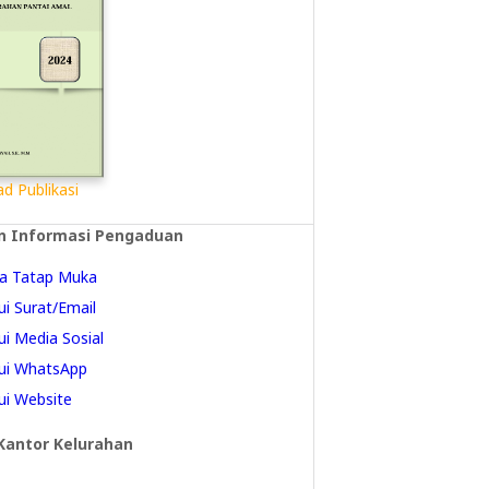
d Publikasi
n Informasi Pengaduan
a Tatap Muka
ui Surat/Email
ui Media Sosial
ui WhatsApp
ui Website
Kantor Kelurahan