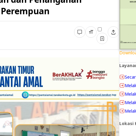
p Perempuan
Downloa
Layana
Secar
Melal
Melal
Melal
Melal
Lokasi 