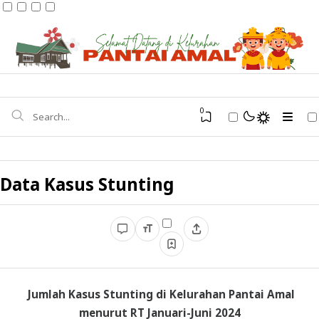
0
Data Kasus Stunting
Kondisi Umum
Potensi Wilayah
Infrastruktur
Profil Pejabat
Kependudukan
Jumlah Kasus Stunting di Kelurahan Pantai Amal
Struktur Organisasi
Pendidikan
BPS Kota Tarakan
menurut RT Januari-Juni 2024