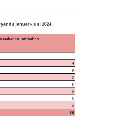
yandu Januari-Juni 2024
kan Makanan Tambahan
4
9
5
3
6
3
6
36