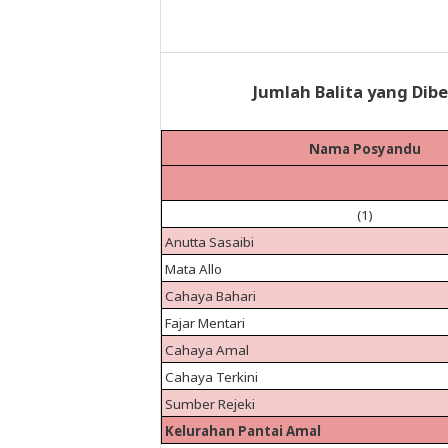
Jumlah Balita yang Dib
Nama Posyandu
(1)
Anutta Sasaibi
Mata Allo
Cahaya Bahari
Fajar Mentari
Cahaya Amal
Cahaya Terkini
Sumber Rejeki
Kelurahan Pantai Amal